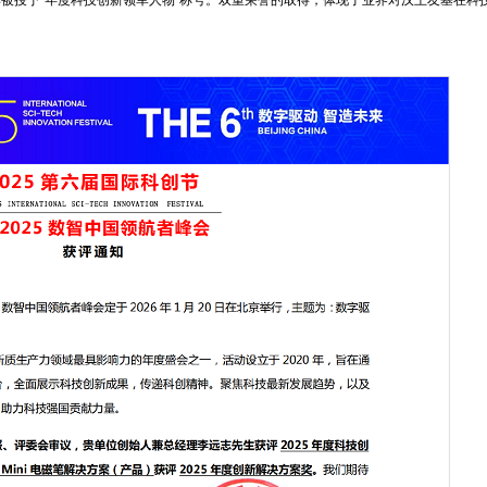
生亦被授予“年度科技创新领军人物”称号。双重荣誉的取得，体现了业界对汉王友基在科