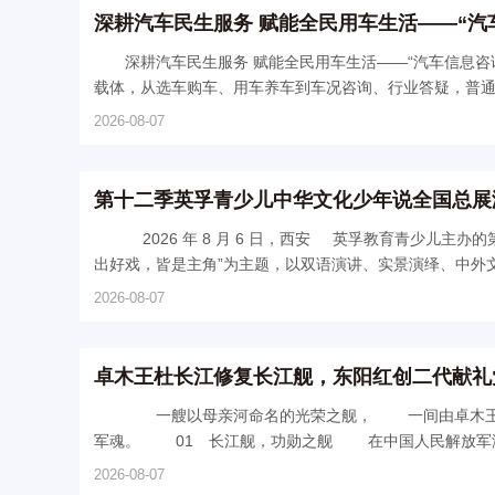
深耕汽车民生服务 赋能全民用车生活——“汽
深耕汽车民生服务 赋能全民用车生活——“汽车信息咨询”全域互联网平台初心纪实 随着汽
载体，从选车购车、用车养车到车况咨询、行业答疑，普通消
2026-08-07
第十二季英孚青少儿中华文化少年说全国总展
2026 年 8 月 6 日，西安 英孚教育青少儿主办的第十二季 “中华文化少年说” 全国总展演于古都西安的大唐芙蓉园中盛大开启。活动以“一
出好戏，皆是主角”为主题，以双语演讲、实景演绎、中外文化
2026-08-07
卓木王杜长江修复长江舰，东阳红创二代献礼
一艘以母亲河命名的光荣之舰， 一间由卓木王复原的伟人居室， 一位名叫长江的卓木王接班人， 三者交汇，木纹里便有了
军魂。 01 长江舰，功勋之舰 在中
2026-08-07