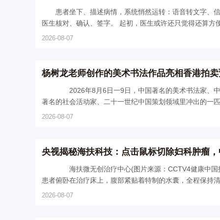
患者坐下、描述病情，系统悄然运转：语音转文字、
医生核对、确认、签字。 起初，医生或许还只觉
2026-08-07
杨树龙老师创作的美术书法作品亮相香港拍卖
2026年8月6日一9日，中国著名的美术书法家、
著名的社会活动家、二十一世纪中国策划领域里冲出的一匹黑
2026-08-07
央视揭秘海扶科技：点击鼠标切除妇科肿瘤，
海扶微无创治疗中心(图片来源：CCTV4健康中国报道截图) 近日，央视CCTV4《健康中国》栏目播出了一幕充
患者俯卧在治疗床上，腹部紧贴着特制的水囊，全程保持清醒
2026-08-07