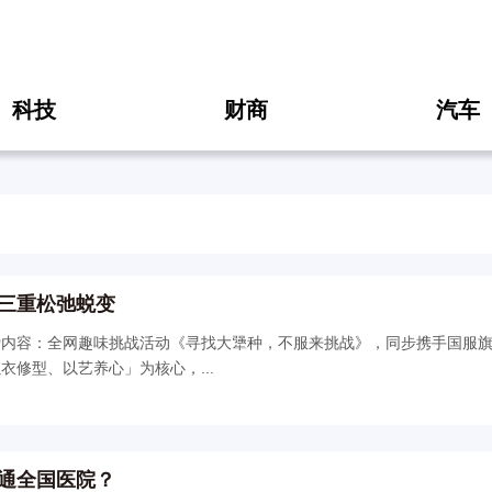
科技
财商
汽车
三重松弛蜕变
容：全网趣味挑战活动《寻找大犟种，不服来挑战》，同步携手国服旗
修型、以艺养心」为核心，...
打通全国医院？