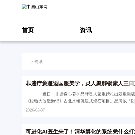
首页
资讯
>
资讯
非遗疗愈邂逅国服美学，灵人聚解锁素人三日
近日，非遗身心养护品牌灵人聚重磅推出双重重磅内
《松弛大改造游记》古北水镇沉浸式蜕变项目。品牌以「以衣
2026-08-07
可进化AI医生来了！清华孵化的系统凭什么