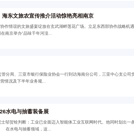
宁、海东文旅农宣传推介活动惊艳亮相南京
作情谊的文旅盛宴绽放在玄武湖畔莲花广场。立足东西部协作战略机遇
南京举办“品味千年河湟...
监管分局、三亚市银行保险业协会一行到访海南分公司，三亚中心支公司
情况及下半年业务规...
26水电与抽蓄装备展
院士邬贺铨判断：工业已全面迈入智能体工业互联网时代。他同时划出一
把握工业要求确定性与人工智能不确定性之间的矛盾。 在水电与抽蓄领域，这...