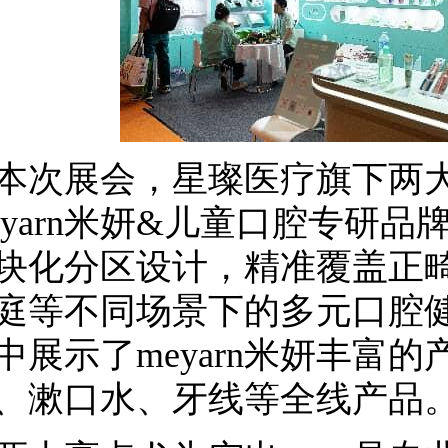
展会，星璨医疗旗下两大
eyarn米妍&儿童口腔专研品牌N
块化分区设计，精准覆盖正
庭等不同场景下的多元口腔
中展示了meyarn米妍丰富
、漱口水、牙线等全线产品