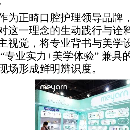
。
正畸口腔护理领导品牌，me
对这一理念的生动践行与诠
主视觉，将专业背书与美学
 “专业实力+美学体验” 兼
现场形成鲜明辨识度。