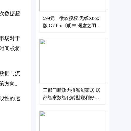
次数据超
599元！微软授权 无线Xbox
版 G7 Pro《明末 渊虚之羽》
联名款手柄正式上市
市场对于
时间或将
数据与流
策方向。
三部门新政力推智能家居 居
然智家数智化转型迎利好东
段性的运
风