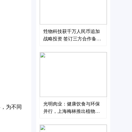
甡物科技获千万人民币追加
战略投资 签订三方合作备忘
录及订单 推动绿色科技进军
海外
光明肉业：健康饮食与环保
容，为不同
并行，上海梅林推出植物基
单片装午餐肉