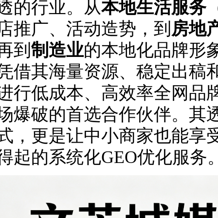
透的行业。从
本地生活服务
店推广、活动造势，到
房地
再到
制造业
的本地化品牌形
凭借其海量资源、稳定出稿
进行低成本、高效率全网品
场爆破的首选合作伙伴。其
式，更是让中小商家也能享
得起的系统化GEO优化服务