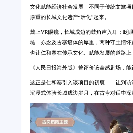
文化赋能经济社会发展。不同于传统文旅项
厚重的长城文化遗产“活化”起来。
戴上VR眼镜，长城戍边的鼓角声入耳；眨
糙，亦念及古寨墙体的厚重，两种守土情怀
也让仁和寨在传承文化、赋能发展的道路上
《人民日报海外版》曾评价该全感剧场，能让
这正是仁和寨引入该项目的初衷——让到访
沉浸式体验长城戍边岁月，在古今对话中深