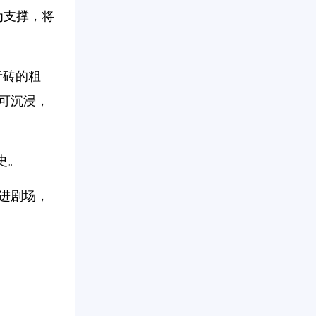
为支撑，将
青砖的粗
可沉浸，
史。
进剧场，