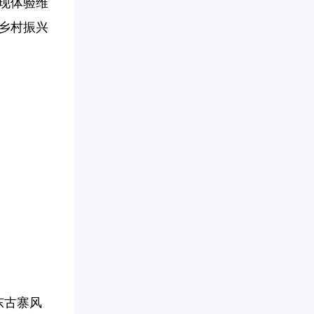
现体验维
乡村振兴
东古寨风