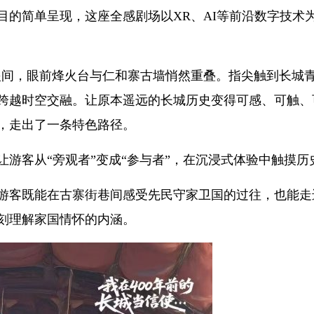
目的简单呈现，这座全感剧场以XR、AI等前沿数字技术
眼间，眼前烽火台与仁和寨古墙悄然重叠。指尖触到长城
跨越时空交融。让原本遥远的长城历史变得可感、可触、
，走出了一条特色路径。
游客从“旁观者”变成“参与者”，在沉浸式体验中触摸历
游客既能在古寨街巷间感受先民守家卫国的过往，也能走
刻理解家国情怀的内涵。